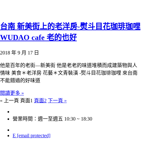
台南 新美街上的老洋房-熨斗目花珈琲珈哩
WUDAO cafe 老的也好
2018 年 9 月 17 日
他是百年的老街—新美街 他是老老的味道堆積而成建築物與人
情味 美食＊老洋房 花藝＊文青裝潢 -熨斗目花珈琲珈哩 來台南
不能錯過的好味道
閱讀更多 »
« 上一頁
頁面
1
頁面
2
下一頁 »
營業時間：週一至週五 10:30 ~ 18:30
E
[email protected]