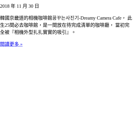
2018 年 11 月 30 日
韓國京畿道的相機咖啡館꿈꾸는사진기-Dreamy Camera Cafe， 此
生25間必去咖啡館，是一間放在待完成清單的咖啡廳， 當初完
全被『相機外型扎扎實實的吸引』。
閱讀更多 »