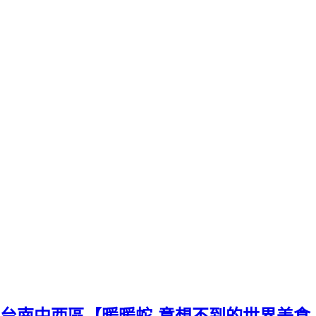
台南中西區【暖暖蛇-意想不到的世界美食