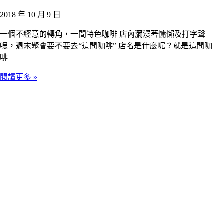
2018 年 10 月 9 日
一個不經意的轉角，一間特色咖啡 店內瀰漫著慵懶及打字聲
嘿，週末聚會要不要去“這間咖啡” 店名是什麼呢？就是這間咖
啡
閱讀更多 »