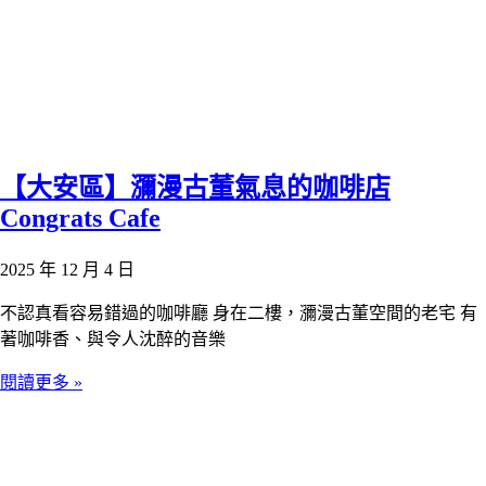
【大安區】瀰漫古董氣息的咖啡店
Congrats Cafe
2025 年 12 月 4 日
不認真看容易錯過的咖啡廳 身在二樓，瀰漫古董空間的老宅 有
著咖啡香、與令人沈醉的音樂
閱讀更多 »