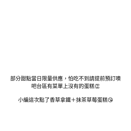
部分甜點當日限量供應，怕吃不到請提前預訂噢
吧台區有菜單上沒有
的蛋糕
👏
小編這次點了香草拿鐵＋抹茶草莓
蛋糕
😘