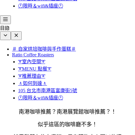
🕛限時＆wifi&插座🕛
目錄
＃ 自家烘培咖啡與手作蛋糕＃
Ratio Coffee Roasters
➰室內空間➰
➰MENU 點餐➰
➰推薦理由➰
🚶如何到達🚶
105 台北市南港區富康街5號
🕛限時＆wifi&插座🕛
南港咖啡推薦？南港展覽館咖啡推薦？！
似乎這區的咖啡廳不多！