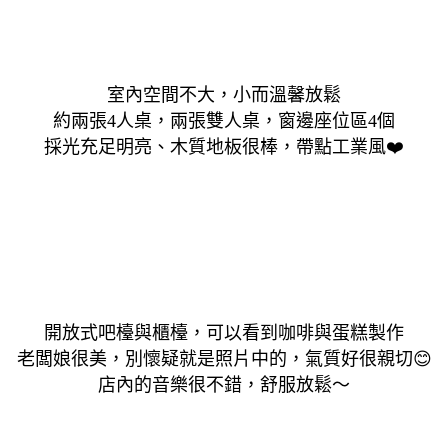
室內空間不大，小而溫馨放鬆
約兩張4人桌，兩張雙人桌，窗邊座位區4個
採光充足明亮、木質地板很棒，帶點工業風
❤️
開放式吧檯與櫃檯，
可以看到咖啡與蛋糕製作
老闆娘很美，別懷疑就是照片中的，氣
質好很親切
😊
店內的音樂很不錯，舒服放鬆～