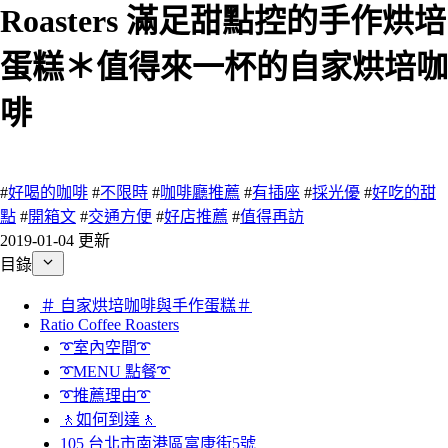
Roasters 滿足甜點控的手作烘培
蛋糕＊值得來一杯的自家烘培咖
啡
13 瀏覽
#
好喝的咖啡
#
不限時
#
咖啡廳推薦
#
有插座
#
採光優
#
好吃的甜
點
#
開箱文
#
交通方便
#
好店推薦
#
值得再訪
2019-01-04 更新
目錄
＃ 自家烘培咖啡與手作蛋糕＃
Ratio Coffee Roasters
➰室內空間➰
➰MENU 點餐➰
➰推薦理由➰
🚶如何到達🚶
105 台北市南港區富康街5號