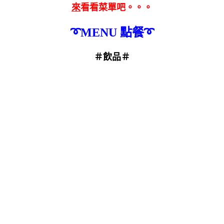
來
看看菜單吧。。。
➰
MENU 點餐
➰
＃飲品＃