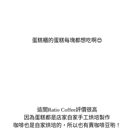
蛋糕櫃的蛋糕每塊都想
吃啊
😍
這間Ratio Coffee評價很高
因為蛋糕都是店家自家手工烘培製作
咖啡也是自家烘培的，所以也有賣咖啡豆喲！