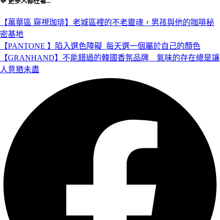
💬 更多人都在看...
【萬華區 窺視珈琲】老城區裡的不老靈魂，男孩與他的咖啡秘
密基地
【PANTONE 】陷入選色障礙_每天選一個屬於自己的顏色
【GRANHAND】不能錯過的韓國香氛品牌＿氣味的存在總是讓
人意猶未盡