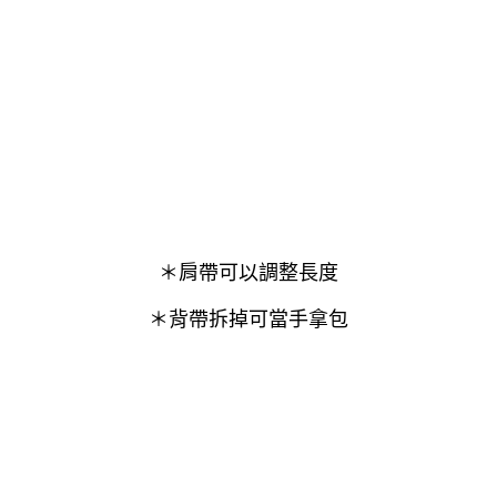
＊肩帶可以調整長度
＊背帶拆掉可當手拿包