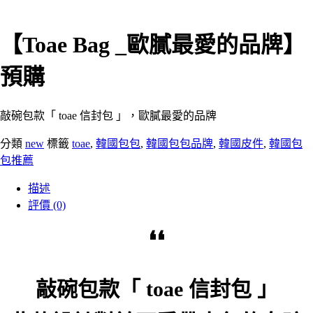
【Toae Bag _歐膩最愛的品牌】
預購
敲碗包款「 toae 信封包 」，歐膩最愛的品牌
分類
new
標籤
toae
,
韓國包包
,
韓國包包品牌
,
韓國皮件
,
韓國包
包推薦
描述
評價 (0)
❛
❛
敲碗包款「 toae 信封包 」