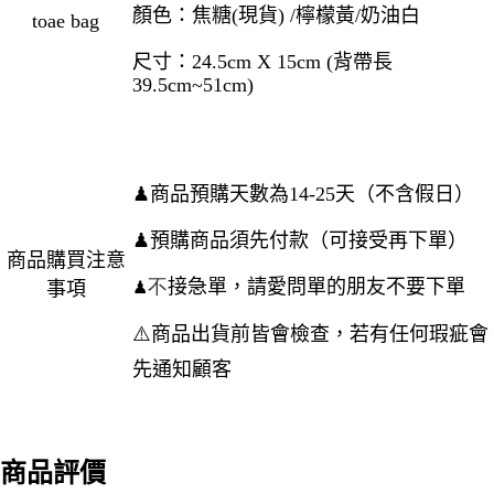
顏色：焦糖(現貨) /檸檬黃/奶油白
toae bag
尺寸：24.5cm X 15cm (背帶長
39.5cm~51cm)
♟商品預購天數為14-25天（不含假日）
♟預購商品須先付款（可接受再下單）
商品購買注意
不
接急單，請愛問單的朋友不要下單
事項
♟
⚠️商品出貨前皆會檢查，若有任何瑕疵會
先通知顧客
商品評價