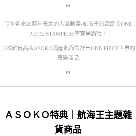
❛
❛
今年迎來20週年紀念的人氣動漫-航海王的電影版ONE
PIECE STAMPEDE奪寶爭霸戰，
日本雜貨品牌ASOKO因應此而設計出ONE PIECE世界的
周邊商品
❜
❜
ＡＳＯＫＯ特典｜航海王主題雜
貨商品