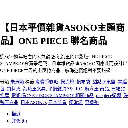
【日本平價雜貨ASOKO主題商
品】ONE PIECE 聯名商品
迎來20週年紀念的人氣動漫-航海王的電影版ONE PIECE
STAMPEDE奪寶爭霸戰。日本雜貨品牌ASOKO因應此而設計出
ONE PIECE世界的主題特商品，航海迷們絕對不要錯過！
分類
未分類
標籤
奪寶爭霸戰
,
撲克牌
,
帆布袋
,
甜點水果盤
,
電腦
包
,
資料夾
,
海賊王文具
,
平價雜貨ASOKO
,
航海王 商品
,
日雜貨
推薦
,
電影版ONE PIECE STAMPEDE 相關商品
,
onepiece週邊
,
海
賊王商品
,
日本ASOKO
,
日本雜貨
,
便當袋
,
野餐墊
描述
評價 (0)