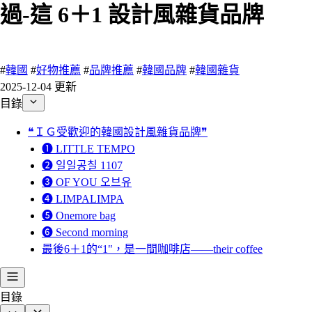
過-這 6＋1 設計風雜貨品牌
50 瀏覽
#
韓國
#
好物推薦
#
品牌推薦
#
韓國品牌
#
韓國雜貨
2025-12-04 更新
目錄
❝ＩＧ受歡迎的韓國設計風雜貨品牌❞
❶ LITTLE TEMPO
❷ 일일공칠 1107
❸ OF YOU 오브유
❹ LIMPALIMPA
❺ Onemore bag
❻ Second morning
最後6＋1的“1"，是一間咖啡店——their coffee
目錄