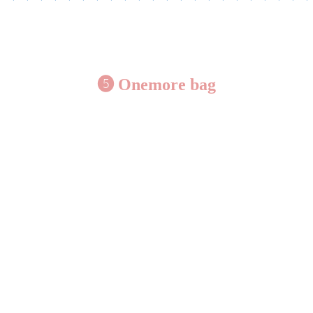
❺ O
nemore bag