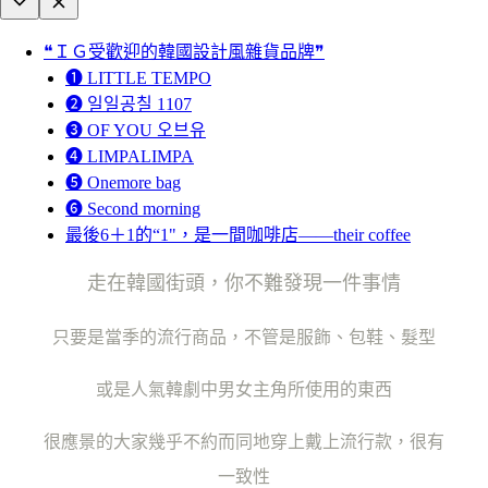
❝ＩＧ受歡迎的韓國設計風雜貨品牌❞
❶ LITTLE TEMPO
❷ 일일공칠 1107
❸ OF YOU 오브유
❹ LIMPALIMPA
❺ Onemore bag
❻ Second morning
最後6＋1的“1"，是一間咖啡店——their coffee
走在韓國街頭，你不難發現一件事情
只要是當季的流行商品，不管是服飾、包鞋、髮型
或是人氣韓劇中男女主角所使用的東西
很應景的大家幾乎不約而同地穿上戴上流行款，很有
一致性