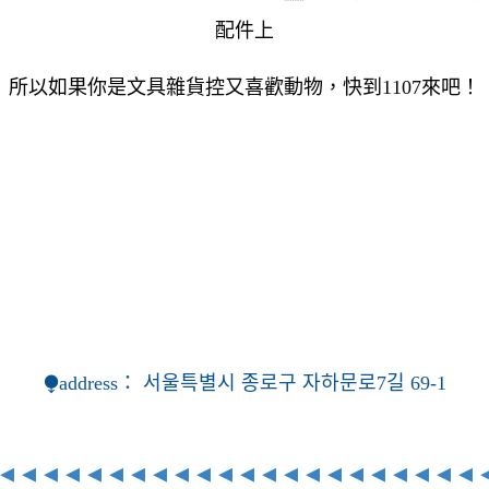
配件上
所以如果你是文具雜貨控又喜歡動物，快到1107來吧！
⧭address：
서울특별시 종로구 자하문로7길 69-1
◂
◂
◂
◂
◂
◂
◂
◂
◂
◂
◂
◂
◂
◂
◂
◂
◂
◂
◂
◂
◂
◂