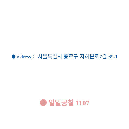
⧭address：
서울특별시 종로구 자하문로7길 69-1
❷
일일공칠 1107