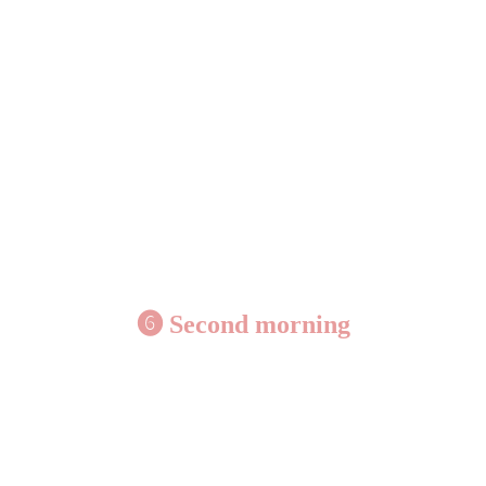
❻ S
econd morning