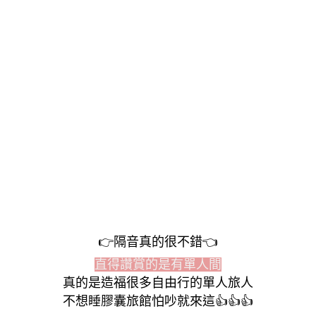
👉
隔音真的很不錯
👈
直得讚賞的是有單人間
真的是造福很多自由行的單人旅人
不想睡膠囊旅館怕吵就來這
👍
👍
👍