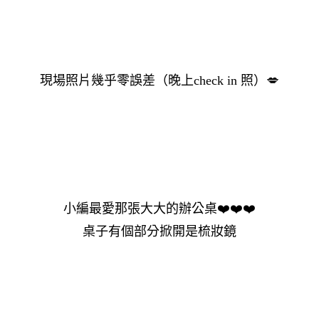
現場照片幾乎零誤差（晚上check in 照）
💋
小編最愛那張大大的辦公桌
❤️
❤️
❤️
桌子有個部分掀開是梳妝鏡