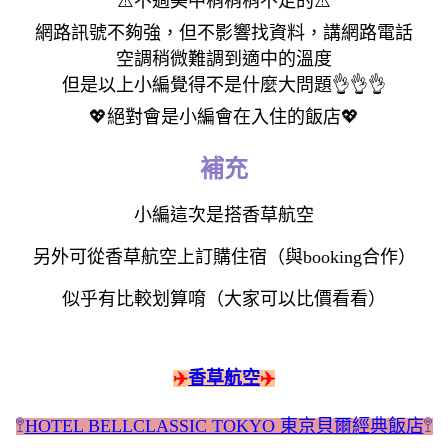
⚠️不過美中稍稍稍不足的
⚠️
網路訊號不夠強，但不影響找資料，講網路電話
空調稍微難調到適中的溫度
但是以上小編覺得不是什麼大問題
👌
👌
👌
💖
絕對會是小編會在入住的飯店
💖
補充
小編這次是搭香草航空
另外可從香草航空上訂購住宿（與booking合作）
似乎有比較划算唷（大家可以比價看看）
✈️
香草航空
✈️
🚏
HOTEL BELLCLASSIC TOKYO 東京貝爾經典飯店
🚏