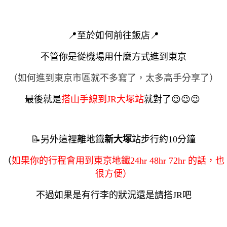
📍
至於如何前往飯店
📍
不管你是從機場用什麼方式進到東京
（如何進到東京市區就不多寫了，太多高手分享了）
最後就是
搭山手線到
JR大塚站
就對了
😉
😉
😉
📝另外這裡離地鐵
新大塚
站步行約10分鐘
（
如果你的行程會用到東京地鐵24hr 48hr 72hr 的話，也
很方便）
不過如果是有行李的狀況還是請搭JR吧