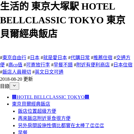
生活的 東京大塚駅 HOTEL
BELLCLASSIC TOKYO 東京
貝爾經典飯店
74 瀏覽
#
東京自由行
#
日本
#
就是愛日本
#
代購日常
#
推薦住宿
#
交通方
便
#
高cp值
#
可寄放行李
#
早餐不錯
#
附近有便利商店
#
日本住宿
#
飯店人員親切
#
英文日文可通
2018-08-20 更新
目錄
🏢HOTEL BELLCLASSIC TOKYO🏢
東京貝爾經典飯店
飯店位置超級方便
再來飯店附近覓食很方便
另外房間設施性價比都實在太棒了👏👏👏
早餐