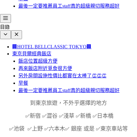
最後一定要推薦員工staff真的超級親切服務超好
目錄
🏢HOTEL BELLCLASSIC TOKYO🏢
東京貝爾經典飯店
飯店位置超級方便
再來飯店附近覓食很方便
另外房間設施性價比都實在太棒了👏👏👏
早餐
最後一定要推薦員工staff真的超級親切服務超好
到東京旅遊，不外乎選擇的地方
新宿
澀谷
淺草
新橋
日本橋
✅
✅
✅
✅
✅
池袋
上野
六本木
銀座 或是
東京車站等
✅
✅
✅
✅
✅