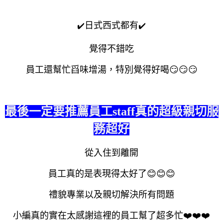
日式西式都有
✔️
✔️
覺得不錯吃
員工還幫忙舀味增湯，特別覺得好喝
😏
😏
😏
最後一定要推薦員工staff真的超級親切服
務超好
從入住到離開
員工真的是表現得太好了
😊
😊
😊
禮貌專業以及親切解決所有問題
小編真的實在太感謝這裡的員工幫了超多忙
❤️
❤️
❤️