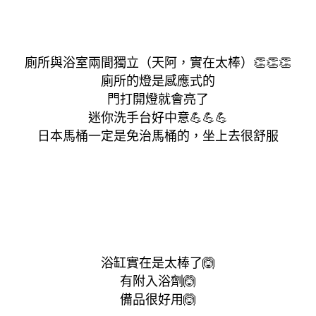
廁所與浴室兩間獨立（天阿，實在太棒）
👏
👏
👏
廁所的燈是感應式的
門打開燈就會亮了
迷你洗手台好中意
💪
💪
💪
日本馬桶一定是免治馬桶的，坐上去很舒服
浴缸實在是太棒了
🙆
有附入浴劑
🙆
備品很好用
🙆