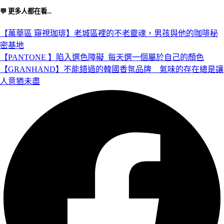
💬 更多人都在看...
【萬華區 窺視珈琲】老城區裡的不老靈魂，男孩與他的咖啡秘
密基地
【PANTONE 】陷入選色障礙_每天選一個屬於自己的顏色
【GRANHAND】不能錯過的韓國香氛品牌＿氣味的存在總是讓
人意猶未盡