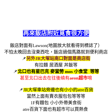
再來飯店附近覓食很方便
飯店對面有Lawson(地圖放大就看得到標誌了
）
不怕太晚回去沒東西吃，飯店過個馬路就到便利商店
📌
另外JR大塚站南口對面是商店街
有拉麵 居酒屋 丼飯等
📌
北口也有星巴克 麥當勞 mos 小食堂 等等
甚至北口出去在往後繞有
aeon超市
唷
📌
JR
大塚車站旁邊也有小小的atre百貨
當然上面有賣衣服包包等等等
1F有麵包 小小外帶美食街
atre百貨
下面也有超市可以買熱食